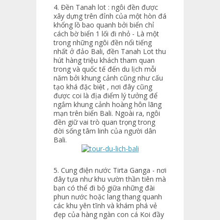
4. Đền Tanah lot :
ngôi đền được
xây dựng trên đỉnh của một hòn đá
khổng lồ bao quanh bởi biển chỉ
cách bờ biển 1 lối đi nhỏ - Là một
trong những ngôi đền nổi tiếng
nhất ở đảo Bali, đền Tanah Lot thu
hút hàng triệu khách tham quan
trong và quốc tế đến du lịch mỗi
năm bởi khung cảnh cũng như cấu
tạo khá đặc biệt , nơi đây cũng
được coi là địa điểm lý tưởng để
ngắm khung cảnh hoàng hôn lãng
mạn trên biển Bali. Ngoài ra, ngôi
đền giữ vai trò quan trọng trong
đời sống tâm linh của người dân
Bali.
5. Cung điện nước Tirta Ganga -
nơi
đây tựa như khu vườn thần tiên mà
bạn có thể đi bộ giữa những đài
phun nước hoặc lang thang quanh
các khu yên tĩnh và khám phá vẻ
đẹp của hàng ngàn con cá Koi đầy