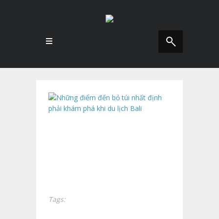
Tags: