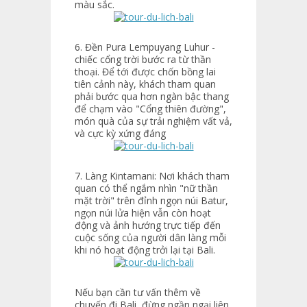
màu sắc.
6. Đền Pura Lempuyang Luhur -
chiếc cổng trời bước ra từ thần
thoại. Để tới được chốn bồng lai
tiên cảnh này, khách tham quan
phải bước qua hơn ngàn bậc thang
để chạm vào "Cổng thiên đường",
món quà của sự trải nghiệm vất vả,
và cực kỳ xứng đáng
7. Làng Kintamani:
Nơi khách tham
quan có thể ngắm nhìn "nữ thần
mặt trời" trên đỉnh ngọn núi Batur,
ngọn núi lửa hiện vẫn còn hoạt
động và ảnh hướng trực tiếp đến
cuộc sống của người dân làng mỗi
khi nó hoạt động trởi lại tại Bali.
Nếu bạn cần tư vấn thêm về
chuyến đi Bali, đừng ngần ngại liên