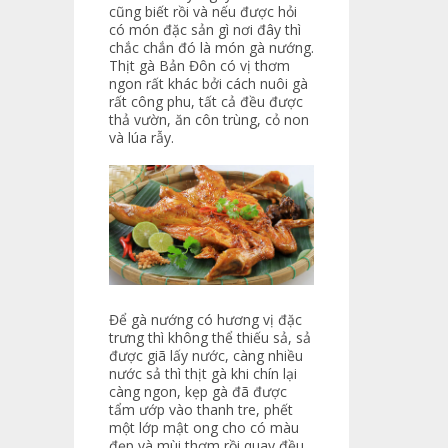
cũng biết rồi và nếu được hỏi
có món đặc sản gì nơi đây thì
chắc chắn đó là món gà nướng.
Thịt gà Bản Đôn có vị thơm
ngon rất khác bởi cách nuôi gà
rất công phu, tất cả đều được
thả vườn, ăn côn trùng, cỏ non
và lúa rẫy.
Để gà nướng có hương vị đặc
trưng thì không thể thiếu sả, sả
được giã lấy nước, càng nhiều
nước sả thì thịt gà khi chín lại
càng ngon, kẹp gà đã được
tẩm ướp vào thanh tre, phết
một lớp mật ong cho có màu
đẹp và mùi thơm rồi quay đều