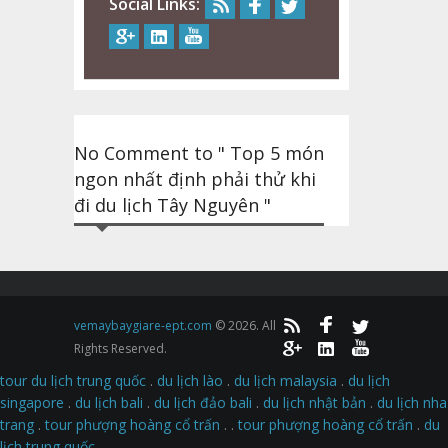
Social Links:
No Comment to " Top 5 món
ngon nhất định phải thử khi
đi du lịch Tây Nguyên "
vemaybaygiare-ept.com
© 2026. All
Rights Reserved.
tour du lịch trung quốc
.
du lịch lào
.
du lịch malaysia
.
du lịch
singapore
.
du lịch bali
.
du lịch đảo bali
.
du lịch nhật bản
.
du lịch nha
trang
.
tour phượng hoàng cổ trấn
. .
tour phượng hoàng cổ trấn
.
du
lịch trung quốc