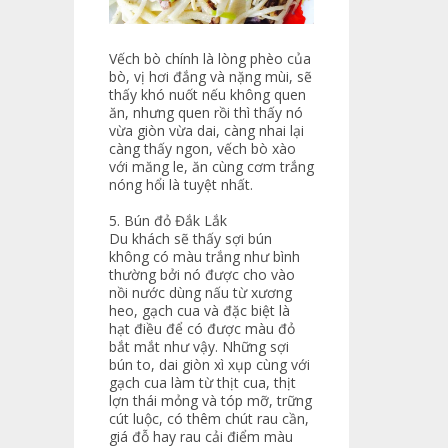
Vếch bò chính là lòng phèo của
bò, vị hơi đắng và nặng mùi, sẽ
thấy khó nuốt nếu không quen
ăn, nhưng quen rồi thì thấy nó
vừa giòn vừa dai, càng nhai lại
càng thấy ngon, vếch bò xào
với măng le, ăn cùng cơm trắng
nóng hổi là tuyệt nhất.
5. Bún đỏ Đắk Lắk
Du khách sẽ thấy sợi bún
không có màu trắng như bình
thường bởi nó được cho vào
nồi nước dùng nấu từ xương
heo, gạch cua và đặc biệt là
hạt điều để có được màu đỏ
bắt mắt như vậy. Những sợi
bún to, dai giòn xì xụp cùng với
gạch cua làm từ thịt cua, thịt
lợn thái mỏng và tóp mỡ, trững
cút luộc, có thêm chút rau cần,
giá đỗ hay rau cải điểm màu