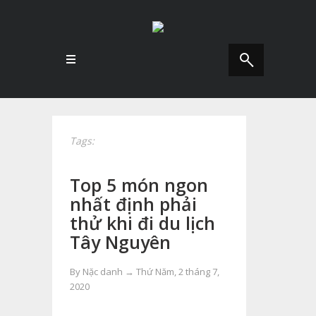
Tags:
Top 5 món ngon
nhất định phải
thử khi đi du lịch
Tây Nguyên
By Nặc danh →
Thứ Năm, 2 tháng 7,
2020