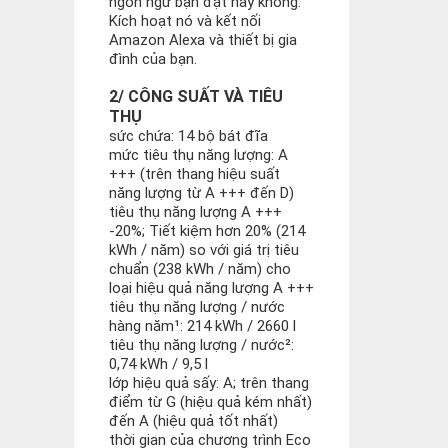
ngôn ngữ bạn đặt hay không.
Kích hoạt nó và kết nối
Amazon Alexa và thiết bị gia
đình của bạn.
2/ CÔNG SUẤT VÀ TIÊU
THỤ
sức chứa: 14 bộ bát đĩa
mức tiêu thụ năng lượng: A
+++ (trên thang hiệu suất
năng lượng từ A +++ đến D)
tiêu thụ năng lượng A +++
-20%; Tiết kiệm hơn 20% (214
kWh / năm) so với giá trị tiêu
chuẩn (238 kWh / năm) cho
loại hiệu quả năng lượng A +++
tiêu thụ năng lượng / nước
hàng năm¹: 214 kWh / 2660 l
tiêu thụ năng lượng / nước²:
0,74 kWh / 9,5 l
lớp hiệu quả sấy: A; trên thang
điểm từ G (hiệu quả kém nhất)
đến A (hiệu quả tốt nhất)
thời gian của chương trình Eco