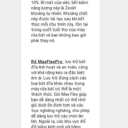
10%. Bí mật của việc tiết kiệm
năng lượng này là Zeolit ​​
khoáng tự nhiên. Khoáng chất
này được tái tạo sau khi kết
thúc mỗi chu trình rửa, tồn tại
trong suốt tuổi thọ của máy
rửa bát và bạn không bao giờ
phải thay nó.
Rổ MaxFlexPro
: lưu trữ bát
đĩa linh hoạt và an toàn, cộng
với khả năng kéo ra đặc biệt
êm ái. Lưu trữ đúng cách các
loại bát đĩa khác nhau trong
máy rửa bát có thể là một
thách thức. Giỏ Max Flex giúp
bạn dễ dàng nhất có thể nhờ
giỏ dưới ổn định hơn và các
trục nghiêng nghiêng, cho phép
dễ dàng lưu trữ các món ăn
lớn. Ngoài ra, các khu vực để
đồ bằng kính mới với băng