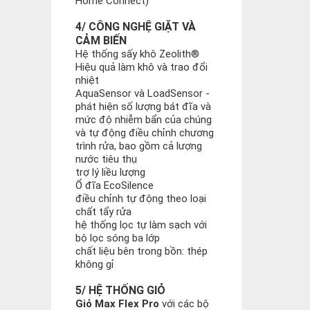
Home Connect)
4/ CÔNG NGHỆ GIẶT VÀ
CẢM BIẾN
Hệ thống sấy khô Zeolith®
Hiệu quả làm khô và trao đổi
nhiệt
AquaSensor và LoadSensor -
phát hiện số lượng bát đĩa và
mức độ nhiễm bẩn của chúng
và tự động điều chỉnh chương
trình rửa, bao gồm cả lượng
nước tiêu thụ
trợ lý liều lượng
Ổ đĩa EcoSilence
điều chỉnh tự động theo loại
chất tẩy rửa
hệ thống lọc tự làm sạch với
bộ lọc sóng ba lớp
chất liệu bên trong bồn: thép
không gỉ
5/ HỆ THỐNG GIỎ
Giỏ Max Flex Pro
với các bộ