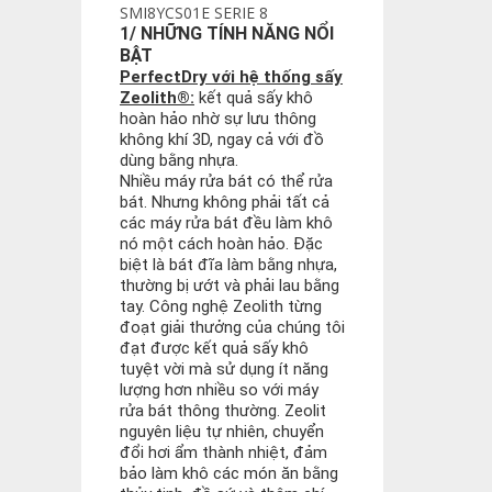
SMI8YCS01E SERIE 8
1/ NHỮNG TÍNH NĂNG NỔI
BẬT
PerfectDry với hệ thống sấy
Zeolith®:
kết quả sấy khô
hoàn hảo nhờ sự lưu thông
không khí 3D, ngay cả với đồ
dùng bằng nhựa.
Nhiều máy rửa bát có thể rửa
bát. Nhưng không phải tất cả
các máy rửa bát đều làm khô
nó một cách hoàn hảo. Đặc
biệt là bát đĩa làm bằng nhựa,
thường bị ướt và phải lau bằng
tay. Công nghệ Zeolith từng
đoạt giải thưởng của chúng tôi
đạt được kết quả sấy khô
tuyệt vời mà sử dụng ít năng
lượng hơn nhiều so với máy
rửa bát thông thường. Zeolit ​​
nguyên liệu tự nhiên, chuyển
đổi hơi ẩm thành nhiệt, đảm
bảo làm khô các món ăn bằng