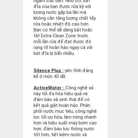
ngâm đặc biệt. Nhờ đó, bát
đĩa của bạn được rửa kỹ với
lượng nước gấp ba lần mà
không cần tăng lượng chất tẩy
rửa hoặc nhiệt độ cao hơn.
Bạn có thể dễ dàng bật hoặc
tắt Extra Clean Zone trước
mỗi lần rửa để đạt được độ
rạng rỡ hoàn hảo ngay cả với
bát đĩa bị bẩn nhiều.
Silence Plus :
yên tĩnh đáng
kể ở mức 43 dB.
ActiveWater :
Công nghệ xả
này tối đa hóa hiệu quả và
đảm bảo xả sinh thái để có
kết quả giặt hoàn hảo. Phân
phối nước mục tiêu, công nghệ
lọc tối ưu hóa, làm nóng nhanh
hơn và hiệu suất máy bơm cao
hơn, đảm bảo lưu thông nước
tốt hơn, tiết kiệm nước và