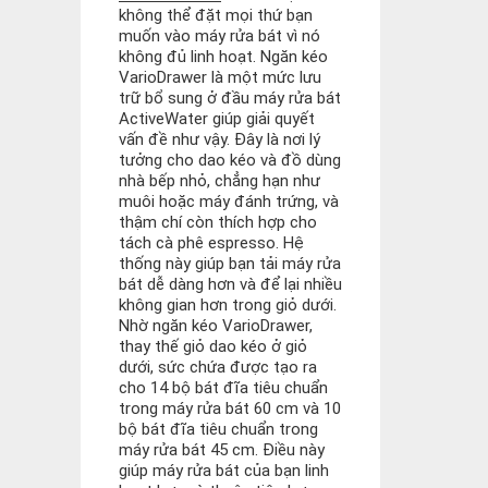
không thể đặt mọi thứ bạn
muốn vào máy rửa bát vì nó
không đủ linh hoạt. Ngăn kéo
VarioDrawer là một mức lưu
trữ bổ sung ở đầu máy rửa bát
ActiveWater giúp giải quyết
vấn đề như vậy. Đây là nơi lý
tưởng cho dao kéo và đồ dùng
nhà bếp nhỏ, chẳng hạn như
muôi hoặc máy đánh trứng, và
thậm chí còn thích hợp cho
tách cà phê espresso. Hệ
thống này giúp bạn tải máy rửa
bát dễ dàng hơn và để lại nhiều
không gian hơn trong giỏ dưới.
Nhờ ngăn kéo VarioDrawer,
thay thế giỏ dao kéo ở giỏ
dưới, sức chứa được tạo ra
cho 14 bộ bát đĩa tiêu chuẩn
trong máy rửa bát 60 cm và 10
bộ bát đĩa tiêu chuẩn trong
máy rửa bát 45 cm. Điều này
giúp máy rửa bát của bạn linh