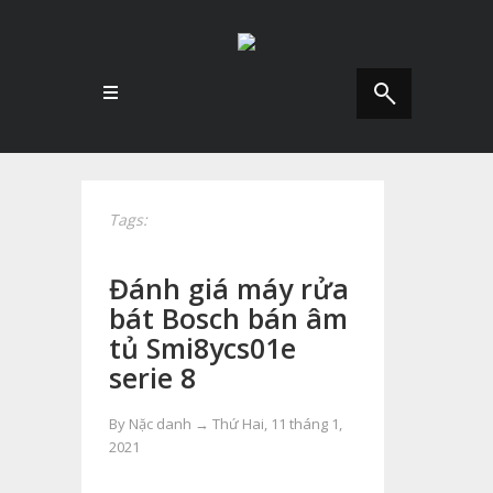
Tags:
Đánh giá máy rửa
bát Bosch bán âm
tủ Smi8ycs01e
serie 8
By Nặc danh →
Thứ Hai, 11 tháng 1,
2021