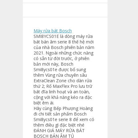
Máy rửa bát Bosch
SMI8YCS01E
là dòng máy rửa
bát bán âm serie 8 thế hệ mới
của nhà Bosch phiên bản năm
2021. Ngoài những chức năng
có sẵn từ đời trước, ở phiên
bản mới này, Bosch
Smi8ycs01e được bổ sung
thêm Vùng rửa chuyên sâu
ExtraClean Zone cho dàn rửa
thứ 2; Rổ MaxFlex Pro lưu trữ
bát đĩa linh hoạt và an toàn,
cộng với khả năng kéo ra đặc
biệt êm ái.
Hãy cùng
Bếp Phượng Hoàng
đi chi tiết sản phẩm Bosch
Smi8ycs01e serie 8 để xem có
thêm điều gì đặc biệt nhé
ĐÁNH GIÁ MÁY RỬA BÁT
BOSCH BÁN ÂM TỦ