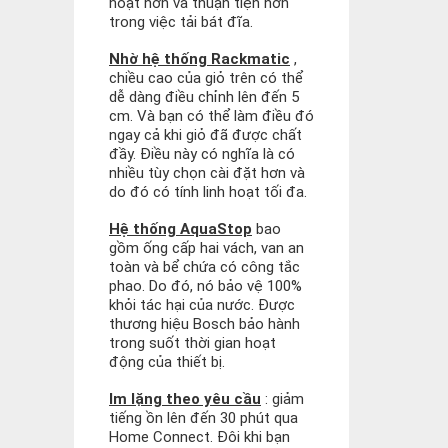
hoạt hơn và thuận tiện hơn
trong việc tải bát đĩa.
Nhờ hệ thống Rackmatic
,
chiều cao của giỏ trên có thể
dễ dàng điều chỉnh lên đến 5
cm. Và bạn có thể làm điều đó
ngay cả khi giỏ đã được chất
đầy. Điều này có nghĩa là có
nhiều tùy chọn cài đặt hơn và
do đó có tính linh hoạt tối đa.
Hệ thống AquaStop
bao
gồm ống cấp hai vách, van an
toàn và bể chứa có công tắc
phao. Do đó, nó bảo vệ 100%
khỏi tác hại của nước. Được
thương hiệu Bosch bảo hành
trong suốt thời gian hoạt
động của thiết bị.
Im lặng theo yêu cầu
: giảm
tiếng ồn lên đến 30 phút qua
Home Connect. Đôi khi bạn