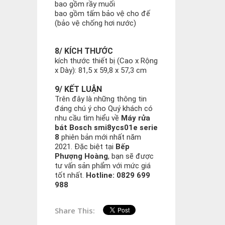
bao gồm rầy muối
bao gồm tấm bảo vệ cho đế
(bảo vệ chống hơi nước)
8/ KÍCH THƯỚC
kích thước thiết bị (Cao x Rộng
x Dày): 81,5 x 59,8 x 57,3 cm
9/ KẾT LUẬN
Trên đây là những thông tin
đáng chú ý cho Quý khách có
nhu cầu tìm hiểu về
Máy rửa
bát
Bosch smi8ycs01e serie
8
phiên bản mới nhất năm
2021. Đặc biệt tại
Bếp
Phượng Hoàng
, bạn sẽ được
tư vấn sản phẩm với mức giá
tốt nhất.
Hotline: 0829 699
988
Share This: