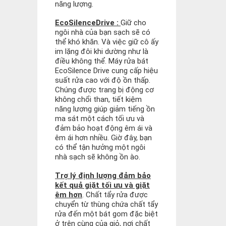
năng lượng.
EcoSilenceDrive :
Giữ cho
ngôi nhà của bạn sạch sẽ có
thể khó khăn. Và việc giữ cô ấy
im lặng đôi khi dường như là
điều không thể. Máy rửa bát
EcoSilence Drive cung cấp hiệu
suất rửa cao với độ ồn thấp.
Chúng được trang bị động cơ
không chổi than, tiết kiệm
năng lượng giúp giảm tiếng ồn
ma sát một cách tối ưu và
đảm bảo hoạt động êm ái và
êm ái hơn nhiều. Giờ đây, bạn
có thể tận hưởng một ngôi
nhà sạch sẽ không ồn ào.
Trợ lý định lượng đảm bảo
kết quả giặt tối ưu và giặt
êm hơn
. Chất tẩy rửa được
chuyển từ thùng chứa chất tẩy
rửa đến một bát gom đặc biệt
ở trên cùng của giỏ, nơi chất