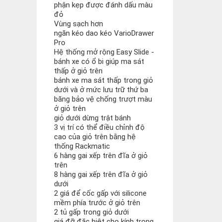
phận kẹp được đánh dấu màu
đỏ
Vùng sạch hơn
ngăn kéo dao kéo VarioDrawer
Pro
Hệ thống mở rộng Easy Slide -
bánh xe có ổ bi giúp ma sát
thấp ở giỏ trên
bánh xe ma sát thấp trong giỏ
dưới và ở mức lưu trữ thứ ba
băng bảo vệ chống trượt màu
ở giỏ trên
giỏ dưới dừng trật bánh
3 vị trí có thể điều chỉnh độ
cao của giỏ trên bằng hệ
thống Rackmatic
6 hàng gai xếp trên đĩa ở giỏ
trên
8 hàng gai xếp trên đĩa ở giỏ
dưới
2 giá để cốc gấp với silicone
mềm phía trước ở giỏ trên
2 tủ gấp trong giỏ dưới
giá đỡ đặc biệt cho kính trong