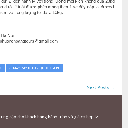
ửi 2 kiện hành lý với trọng lượng mỗi kiện không quá 23kg
h dưới 2 tuổi được phép mang theo 1 xe đẩy gấp lại được/1
cm và trọng lượng tối đa là 10kg.
 Hà Nội
 : phuonghoangtours@gmail.com
C
VE MAY BAY DI HAN QUOC GIA RE
Next Posts →
ng cấp cho khách hàng hành trình và giá cả hợp lý.