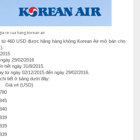
ia re cua hang korean air
hỉ từ 460 USD được hãng hàng không Korean Air mở bán cho
).
/2015
 ngày 29/02/2016
 hết ngày 31/8/2015.
y từ ngày 02/12/2015 đến ngày 29/02/2016.
hi tiết ở bảng dưới đây:
Giá vé (USD)
780
845
840
839
839
839