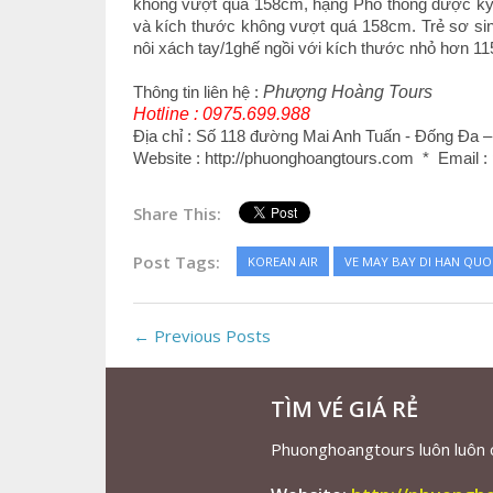
không vượt quá 158cm, hạng Phổ thông được ký g
và kích thước không vượt quá 158cm. Trẻ sơ sin
nôi xách tay/1ghế ngồi với kích thước nhỏ hơn 115
Thông tin liên hệ :
Phượng Hoàng Tours
Hotline : 0975.699.988
Địa chỉ : Số 118 đường Mai Anh Tuấn - Đống Đa –
Website : http://phuonghoangtours.com * Email
Share This:
Post Tags:
KOREAN AIR
VE MAY BAY DI HAN QUO
← Previous Posts
TÌM VÉ GIÁ RẺ
Phuonghoangtours luôn luôn cu