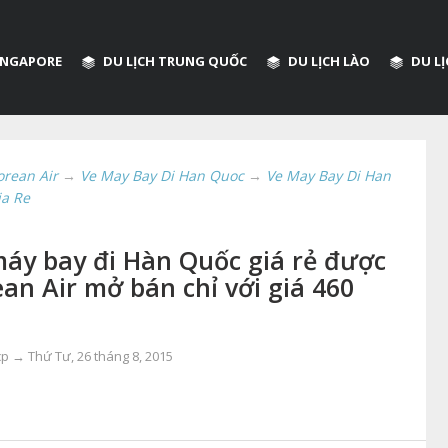
SINGAPORE
DU LỊCH TRUNG QUỐC
DU LỊCH LÀO
DU L
orean Air
→
Ve May Bay Di Han Quoc
→
Ve May Bay Di Han
a Re
áy bay đi Hàn Quốc giá rẻ được
an Air mở bán chỉ với giá 460
ccp →
Thứ Tư, 26 tháng 8, 2015