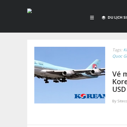
DU LỊCH 
Tags:
K
Quoc Gi
Vé m
Kore
USD
By Site