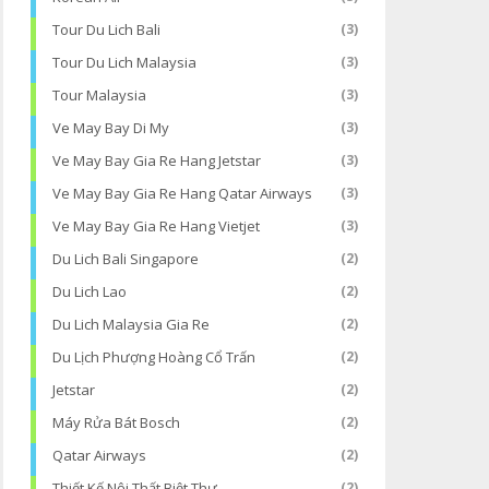
Tour Du Lich Bali
(3)
Tour Du Lich Malaysia
(3)
Tour Malaysia
(3)
Ve May Bay Di My
(3)
Ve May Bay Gia Re Hang Jetstar
(3)
Ve May Bay Gia Re Hang Qatar Airways
(3)
Ve May Bay Gia Re Hang Vietjet
(3)
Du Lich Bali Singapore
(2)
Du Lich Lao
(2)
Du Lich Malaysia Gia Re
(2)
Du Lịch Phượng Hoàng Cổ Trấn
(2)
Jetstar
(2)
Máy Rửa Bát Bosch
(2)
Qatar Airways
(2)
Thiết Kế Nội Thất Biệt Thự
(2)