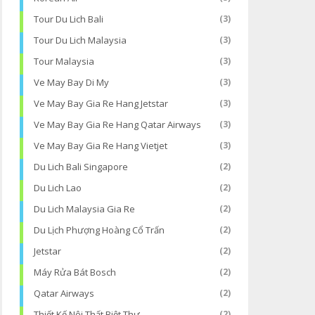
Tour Du Lich Bali
(3)
Tour Du Lich Malaysia
(3)
Tour Malaysia
(3)
Ve May Bay Di My
(3)
Ve May Bay Gia Re Hang Jetstar
(3)
Ve May Bay Gia Re Hang Qatar Airways
(3)
Ve May Bay Gia Re Hang Vietjet
(3)
Du Lich Bali Singapore
(2)
Du Lich Lao
(2)
Du Lich Malaysia Gia Re
(2)
Du Lịch Phượng Hoàng Cổ Trấn
(2)
Jetstar
(2)
Máy Rửa Bát Bosch
(2)
Qatar Airways
(2)
Thiết Kế Nội Thất Biệt Thự
(2)