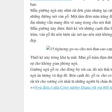
bạn.
Mẫu giường ngủ này nhìn rất đơn giản nhưng lại cực
những đường nét vân gỗ. Một tấm đêm màu trắng đư
đại nhưng vẫn mang đến vẻ sang trọng cho nội thất
Mẫu giường này được thiết kế với những cạnh đầu h
trầm, vân gỗ thì uốn lượn sắc nét tạo nên một không
đẹp.
Thiết kế này trông khá lạ mắt. Màu gỗ trầm đậm đư
sự cho không gian phòng ngủ.
Giường ngủ gỗ óc chó đồng bộ với các đồ nội thất 
ngủ ấn tượng và đẹp đẽ. Bên cạnh đó, gỗ óc chó có 
rất tốt cho xương cốt nhất là những người bị chấn 
>>
Ngủ đêm ở nhà Công nương Diana với giá 800 t