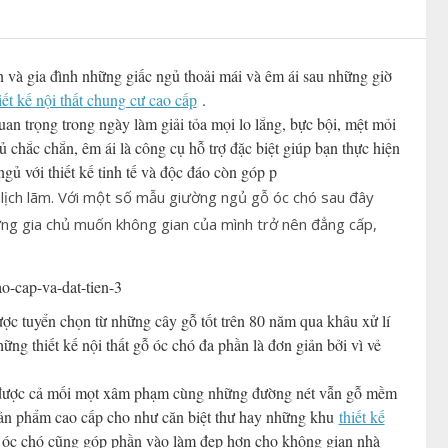
và gia đình những giấc ngủ thoải mái và êm ái sau những giờ
iết kế nội thất chung cư cao cấp
.
uan trọng trong ngày làm giải tỏa mọi lo lắng, bực bội, mệt mỏi
ủ chắc chắn, êm ái là công cụ hỗ trợ đặc biệt giúp bạn thực hiện
ủ với thiết kế tinh tế và độc đáo còn góp p
lịch lãm. Với một số mẫu giường ngủ gỗ óc chó sau đây
hững gia chủ muốn không gian của mình trở nên đẳng cấp,
ợc tuyển chọn từ những cây gỗ tốt trên 80 năm qua khâu xử lí
ng thiết kế nội thất gỗ óc chó đa phần là đơn giản bởi vì vẻ
g được cả mối mọt xâm phạm cùng những đường nét vẫn gỗ mềm
sản phẩm cao cấp cho như căn biệt thư hay những khu
thiết kế
óc chó cũng góp phần vào làm đẹp hơn cho không gian nhà