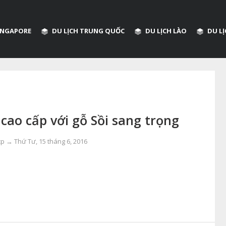
SINGAPORE
DU LỊCH TRUNG QUỐC
DU LỊCH LÀO
DU L
 cao cấp với gỗ Sồi sang trọng
ccp →
Thứ Tư, 15 tháng 6, 2016