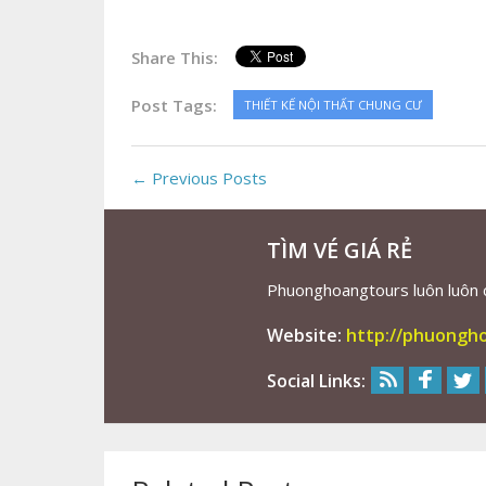
Share This:
Post Tags:
THIẾT KẾ NỘI THẤT CHUNG CƯ
← Previous Posts
TÌM VÉ GIÁ RẺ
Phuonghoangtours luôn luôn cu
Website:
http://phuongh
Social Links: