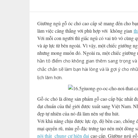
Giường ngủ gỗ óc chó cao cấp sẽ mang đến cho bạn 
làm việc căng thẳng với phù hợp với không gian
th
Với mỗi con người thì giấc ngủ có vai trò vô cùng q
và áp lực từ bên ngoài. Vì vậy, một chiếc giưởng ng
nhưng mong muốn đó. Ngoài ra, một chiếc giường ng
hần tô điểm cho không gian thêm sang trọng và 
chắc chắn sẽ làm bạn hài lòng và là gợi ý cho n
lịch lãm hơn.
Gỗ óc chó là dòng sản phẩm gỗ cao cấp bậc nhất đư
đạt chuẩn của thế giới được xuất sang Việt Nam. Nhữ
đẹp tự nhiên của nó đã làm nên sự thu hút.
Với khả năng chịu được lực ép, độ bền cao, chốn
mại quyến rũ, màu gỗ đặc trưng tạo nên một dòng 
nội thất chung cư hiện đại
cao cấp. Giường ngủ gỗ 