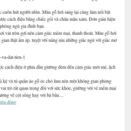
 cuốn hút người nhìn. Màu gỗ hơi sáng lại càng làm nổi bật
ợc cách điệu bằng chiếc gối và chăn màu xám. Đơn giản hiện
 phòng ngủ gia đình bạn.
ơi vát tròn gợi nên cảm giác mềm mại, thanh thoát. Màu gỗ hơi
 gian thật ấm áp, tuyệt vời nâng niu những giấc ngủ với giấc mơ
ợc cách điệu ở phía đầu giường đem đến cảm giác mới mẻ, lịch
tủ kệ và tủ quần áo gỗ óc chó làm nên một không gian phòng
vai trò rất quan trọng đối vơi sức khỏe, giường với vẻ mềm mại
thương về cột sống hay với bà bầu…
riệu đồng