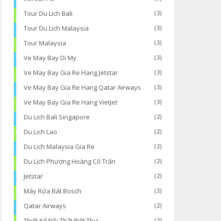
Tour Du Lich Bali
(3)
Tour Du Lich Malaysia
(3)
Tour Malaysia
(3)
Ve May Bay Di My
(3)
Ve May Bay Gia Re Hang Jetstar
(3)
Ve May Bay Gia Re Hang Qatar Airways
(3)
Ve May Bay Gia Re Hang Vietjet
(3)
Du Lich Bali Singapore
(2)
Du Lich Lao
(2)
Du Lich Malaysia Gia Re
(2)
Du Lịch Phượng Hoàng Cổ Trấn
(2)
Jetstar
(2)
Máy Rửa Bát Bosch
(2)
Qatar Airways
(2)
Thiết Kế Nội Thất Biệt Thự
(2)