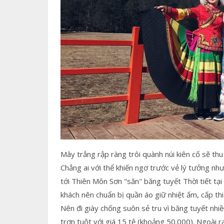
Mây trắng rập ràng trôi quành núi kiên cố sẽ thu
Chẳng ai với thể khiến ngơ trước vẻ lý tưởng như
tới Thiên Môn Sơn "săn" băng tuyết Thời tiết tạ
khách nên chuẩn bị quần áo giữ nhiệt ấm, cấp thi
Nên đi giày chống suôn sẻ tru vì băng tuyết nhiề
trơn tuột với giá 15 tệ (khoảng 50.000). Ngoài