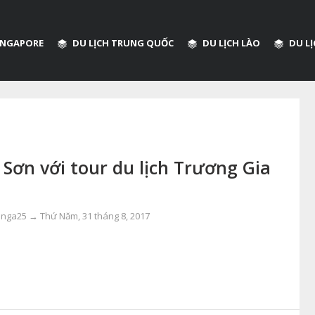
SINGAPORE
DU LỊCH TRUNG QUỐC
DU LỊCH LÀO
DU L
Sơn với tour du lịch Trương Gia
mnga25 →
Thứ Năm, 31 tháng 8, 2017