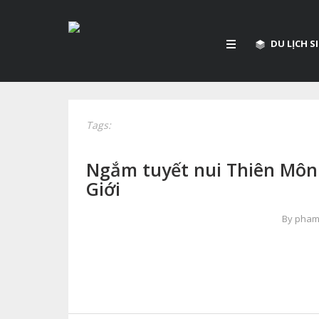
DU LỊCH 
Tags:
Ngắm tuyết nui Thiên Môn 
Giới
By pha