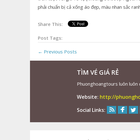
phải chuẩn bị cả xống áo đẹp, màu nhan sắc ranh
Share This:
Post Tags:
← Previous Posts
TÌM VÉ GIÁ RẺ
Phuonghoangtours luôn luôn cu
Website:
http://phuongh
Social Links: